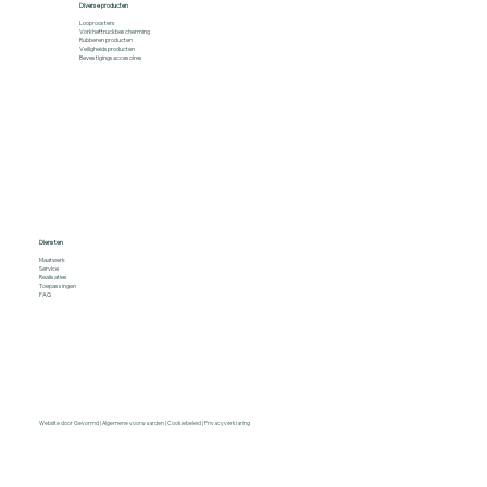
Diverse producten
Looproosters
Vorkheftruckbescherming
Rubberen producten
Veiligheidsproducten
Bevestigingsaccesoires
Diensten
Maatwerk
Service
Realisaties
Toepassingen
FAQ
Website door Gevormd
|
Algemene voorwaarden
|
Cookiebeleid
|
Privacyverklaring