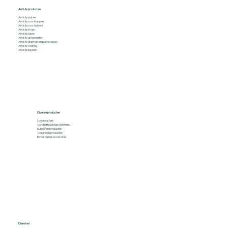
Antislip producten
Antislip platen
Antislip voor trappen
Antislip voor ladders
Antislip strips
Antislip tapes
Antislip grindmatten
Antislip gripmatten platte daken
Antislip coating
Antislip liquiden
Diverse producten
Looproosters
Vorkheftruckbescherming
Rubberen producten
Veiligheidsproducten
Bevestigingsaccesoires
Diensten