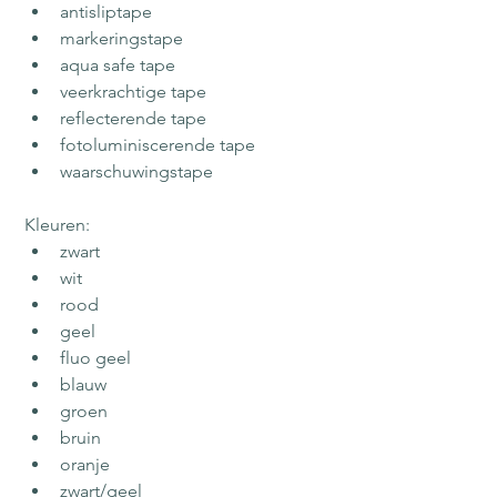
antisliptape
markeringstape
aqua safe tape
veerkrachtige tape
reflecterende tape
fotoluminiscerende tape
waarschuwingstape
Kleuren:
zwart
wit
rood
geel
fluo geel
blauw
groen
bruin
oranje
zwart/geel