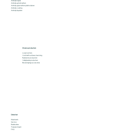
Antislip tapes
Antislip grindmatten
Antislip gripmatten platte daken
Antislip coating
Antislip liquiden
Diverse producten
Looproosters
Vorkheftruckbescherming
Rubberen producten
Veiligheidsproducten
Bevestigingsaccesoires
Diensten
Maatwerk
Service
Realisaties
Toepassingen
FAQ