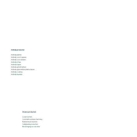
Antislip producten
Antislip platen
Antislip voor trappen
Antislip voor ladders
Antislip strips
Antislip tapes
Antislip grindmatten
Antislip gripmatten platte daken
Antislip coating
Antislip liquiden
Diverse producten
Looproosters
Vorkheftruckbescherming
Rubberen producten
Veiligheidsproducten
Bevestigingsaccesoires