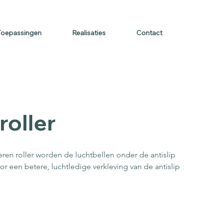
2 9 390 80 66
Gratis afspraak
Gratis offerte
Toepassingen
Realisaties
Contact
roller
ren roller worden de luchtbellen onder de antislip 
or een betere, luchtledige verkleving van de antislip 